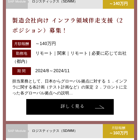
ロジスティックス（SD/MM）
SAP Module
～140万円
製造会社向け インフラ領域伴走支援（2
ポジション）募集！
～140万円
月額報酬
リモート｜関東｜リモート | 必要に応じて出社
勤務地
（都内）
2024/8～2024/11
期 間
担当業務として、日本からグローバル拠点に対する １．インフ
ラに関する各計画（テスト計画など）の策定 ２．フロントに立
った各グローバル拠点への説明...
詳しく見る
月額報酬
ロジスティックス（SD/MM）
SAP Module
～160万円