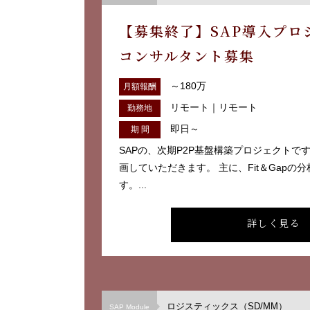
【募集終了】SAP導入プロ
コンサルタント募集
～180万
月額報酬
リモート｜リモート
勤務地
即日～
期 間
SAPの、次期P2P基盤構築プロジェクトで
画していただきます。 主に、Fit＆Gapの
す。...
詳しく見る
ロジスティックス（SD/MM）
SAP Module