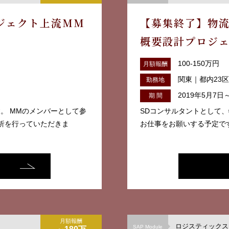
ジェクト上流MM
【募集終了】物
概要設計プロジェ
集）
100-150万円
月額報酬
関東｜都内23区
勤務地
2019年5月7日
期 間
す。 MMのメンバーとして参
SDコンサルタントとして
分析を行っていただきま
お仕事をお願いする予定です。
月額報酬
ロジスティックス（
SAP Module