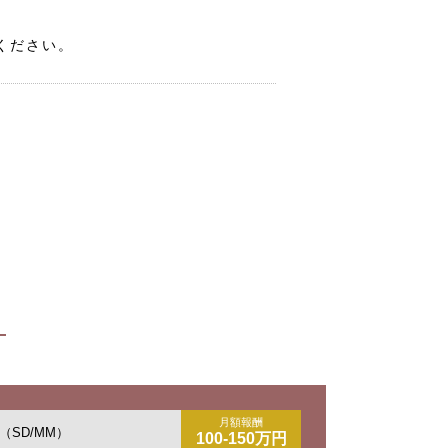
ください。
月額報酬
SD/MM）
100-150万円