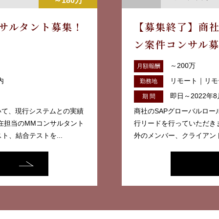
～180万
ンサルタント募集！
【募集終了】商社
ン案件コンサル
～200万
月額報酬
内
リモート｜リモ
勤務地
即日～2022年8
期 間
いて、現行システムとの実績
商社のSAPグローバルロー
在担当のMMコンサルタント
行リードを行っていただき
、結合テストを...
外のメンバー、クライアント