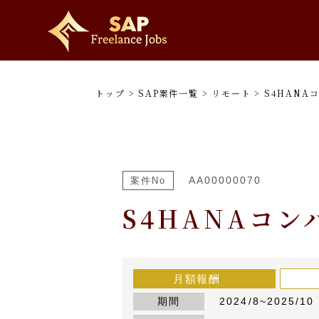
トップ
>
SAP案件一覧
>
リモート
>
S4HANA
AA00000070
案件No
S4HANAコン
月額報酬
期間
2024/8~2025/10