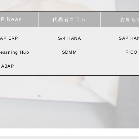
AP News
代表者コラム
お知ら
AP ERP
S/4 HANA
SAP HA
earning Hub
SDMM
FICO
ABAP