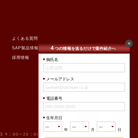
よくある質問
４
SAP製品情報
つの情報を送るだけで案件紹介へ
採用情報
御氏名
メールアドレス
電話番号
生年月日
年
月
日
 9：00〜20：00