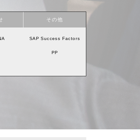
せ
その他
NA
SAP Success Factors
PP