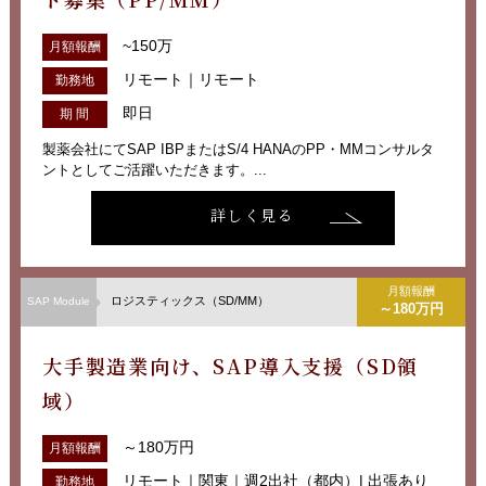
~150万
月額報酬
リモート｜リモート
勤務地
即日
期 間
製薬会社にてSAP IBPまたはS/4 HANAのPP・MMコンサルタ
ントとしてご活躍いただきます。...
詳しく見る
月額報酬
ロジスティックス（SD/MM）
SAP Module
～180万円
大手製造業向け、SAP導入支援（SD領
域）
～180万円
月額報酬
リモート｜関東｜週2出社（都内）| 出張あり
勤務地