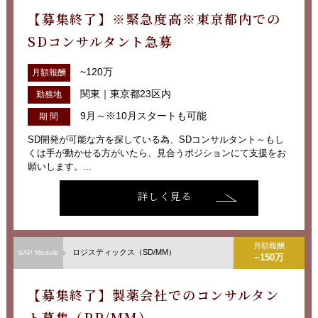
【募集終了】※緊急度高※東京都内での
SDコンサルタント急募
~120万
月額報酬
関東｜東京都23区内
勤務地
9月～※10月スタートも可能
期 間
SD開発が可能な方を探している為、SDコンサルタント～もし
くは手が動かせる方がいたら、見合うポジションにて支援をお
願いします。...
詳しく見る
月額報酬
ロジスティックス（SD/MM）
SAP Module
~150万
【募集終了】製薬会社でのコンサルタン
ト募集（PP/MM）