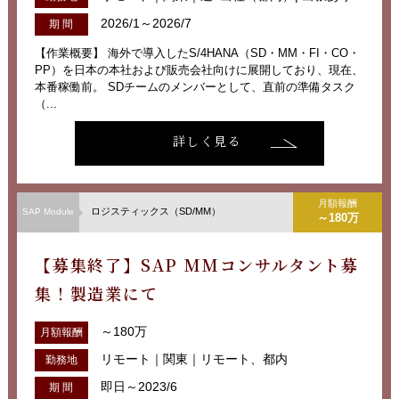
2026/1～2026/7
期 間
【作業概要】 海外で導入したS/4HANA（SD・MM・FI・CO・
PP）を日本の本社および販売会社向けに展開しており、現在、
本番稼働前。 SDチームのメンバーとして、直前の準備タスク
（...
詳しく見る
月額報酬
ロジスティックス（SD/MM）
SAP Module
～180万
【募集終了】SAP MMコンサルタント募
集！製造業にて
～180万
月額報酬
リモート｜関東｜リモート、都内
勤務地
即日～2023/6
期 間