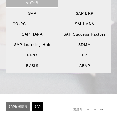
その他
SAP
SAP ERP
CO-PC
S/4 HANA
SAP HANA
SAP Success Factors
SAP Learning Hub
SDMM
FICO
PP
BASIS
ABAP
SAP技術情報
SAP
更新日
2021.07.26