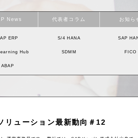
AP News
代表者コラム
お知ら
AP ERP
S/4 HANA
SAP HA
earning Hub
SDMM
FICO
ABAP
ソリューション最新動向＃12